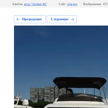
Альбом:
яхта "Azimut 46"
Сайт:
tola.pro
Изображение: 45/
Предыдущее
Следующее