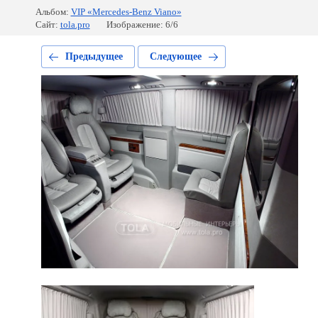
Альбом:
VIP «Mercedes-Benz Viano»
Сайт:
tola.pro
Изображение: 6/6
Предыдущее
Следующее